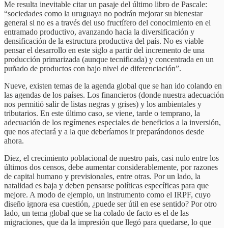
Me resulta inevitable citar un pasaje del último libro de Pascale:
“sociedades como la uruguaya no podrán mejorar su bienestar
general si no es a través del uso fructífero del conocimiento en el
entramado productivo, avanzando hacia la diversificación y
densificación de la estructura productiva del país. No es viable
pensar el desarrollo en este siglo a partir del incremento de una
producción primarizada (aunque tecnificada) y concentrada en un
puñado de productos con bajo nivel de diferenciación”.
Nueve, existen temas de la agenda global que se han ido colando en
las agendas de los países. Los financieros (donde nuestra adecuación
nos permitió salir de listas negras y grises) y los ambientales y
tributarios. En este último caso, se viene, tarde o temprano, la
adecuación de los regímenes especiales de beneficios a la inversión,
que nos afectará y a la que deberíamos ir preparándonos desde
ahora.
Diez, el crecimiento poblacional de nuestro país, casi nulo entre los
últimos dos censos, debe aumentar considerablemente, por razones
de capital humano y previsionales, entre otras. Por un lado, la
natalidad es baja y deben pensarse políticas específicas para que
mejore. A modo de ejemplo, un instrumento como el IRPF, cuyo
diseño ignora esa cuestión, ¿puede ser útil en ese sentido? Por otro
lado, un tema global que se ha colado de facto es el de las
migraciones, que da la impresión que llegó para quedarse, lo que