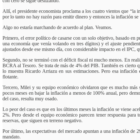
con cero se sigue deslizando.
Allí, el presidente economista proclama a los cuatro vientos que “la 
por lo tanto no hay razón para emitir dinero y entonces la inflación se 
Algo no estaría marchando de acuerdo al plan. Veamos.
Primero, el error político de casarse con un solo objetivo, basado e
una economía que venía volando en tres dígitos) y el ajuste pendient
ajustados desde ese mismo día, con considerable impacto en el IPC, q
Segundo, no se terminó con el déficit fiscal ni mucho menos. En reali
BCRA al Tesoro. Se trata de más de 4% del PIB. También es cierto que
lo muestra Ricardo Arriazu en sus estimaciones. Pero esa inflación 
flotante.
Tercero, Milei y su equipo económico olvidaron que es mucho más sen
pocos meses en bajar la inflación a menos de 100% anual, pero demor
del caso, resulta muy osado.
Lo peor del caso es que en los últimos meses la inflación se viene ac
2%. Pero desde el equipo económico parecen tener respuesta para t
reservas, que siguen en terreno negativo.
Por último, las expectativas del mercado apuntan a una inflación de 29
mandato.