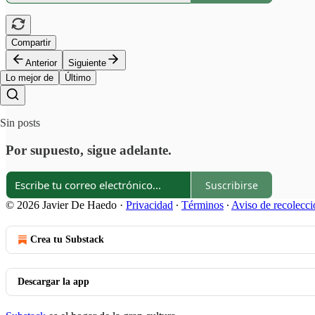
Compartir
Anterior
Siguiente
Lo mejor de
Último
Sin posts
Por supuesto, sigue adelante.
Suscribirse
© 2026 Javier De Haedo
·
Privacidad
∙
Términos
∙
Aviso de recolecci
Crea tu Substack
Descargar la app