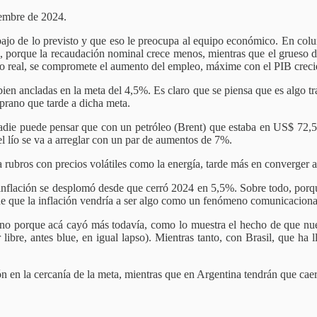
iembre de 2024.
debajo de lo previsto y que eso le preocupa al equipo económico. En co
, porque la recaudación nominal crece menos, mientras que el grueso de 
ario real, se compromete el aumento del empleo, máxime con el PIB creci
en ancladas en la meta del 4,5%. Es claro que se piensa que es algo tra
prano que tarde a dicha meta.
adie puede pensar que con un petróleo (Brent) que estaba en US$ 72,50 
el lío se va a arreglar con un par de aumentos de 7%.
 rubros con precios volátiles como la energía, tarde más en converger 
la inflación se desplomó desde que cerró 2024 en 5,5%. Sobre todo, por
 de que la inflación vendría a ser algo como un fenómeno comunicaciona
ino porque acá cayó más todavía, como lo muestra el hecho de que nuest
re, antes blue, en igual lapso). Mientras tanto, con Brasil, que ha l
n en la cercanía de la meta, mientras que en Argentina tendrán que caer e