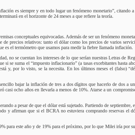
inflación es siempre y en todo lugar un fenómeno monetario”, citando a 
terminará en el horizonte de 24 meses a que refiere la teoría.
n premisas conceptuales equivocadas. Además de ser un fenómeno monetari
e de precios relativos: tanto el dólar como los precios de varios serv
ue es el termómetro que usamos para medir la fiebre llamada inflación.
dad, no se cuentan los intereses de lo que serían nuestras Letras de R
 si se suma el “impuesto inflacionario” (a tasas exorbitantes hasta aho
está y, por lo visto, se la necesita. En los últimos meses el (falso) 
cillo bajar la inflación de tres a dos dígitos que hacerlo de dos a un
ó casi ocho años en llevarla a menos de 10%. Atarse a un compromiso re
elerando a pesar de que el dólar está sujetado. Partiendo de septiembre,
odo y afirman que si el BCRA no estuviera comprando reservas el dóla
% para este año y de 19% para el próximo, por lo que Milei iría por su 