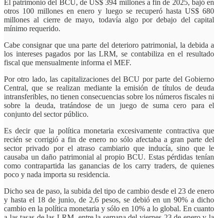
El patrimonio del BCU, de US$ 394 millones a fin de 2025, bajó en
otros 100 millones en enero y luego se recuperó hasta US$ 680
millones al cierre de mayo, todavía algo por debajo del capital
mínimo requerido.
Cabe consignar que una parte del deterioro patrimonial, la debida a
los intereses pagados por las LRM, se contabiliza en el resultado
fiscal que mensualmente informa el MEF.
Por otro lado, las capitalizaciones del BCU por parte del Gobierno
Central, que se realizan mediante la emisión de títulos de deuda
intransferibles, no tienen consecuencias sobre los números fiscales ni
sobre la deuda, tratándose de un juego de suma cero para el
conjunto del sector público.
Es decir que la política monetaria excesivamente contractiva que
recién se corrigió a fin de enero no sólo afectaba a gran parte del
sector privado por el atraso cambiario que inducía, sino que le
causaba un daño patrimonial al propio BCU. Estas pérdidas tenían
como contrapartida las ganancias de los carry traders, de quienes
poco y nada importa su residencia.
Dicho sea de paso, la subida del tipo de cambio desde el 23 de enero
y hasta el 18 de junio, de 2,6 pesos, se debió en un 90% a dicho
cambio en la política monetaria y sólo en 10% a lo global. En cuanto
a las tasas de las LRM, entre la semana del viernes 23 de enero y la