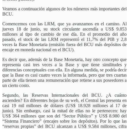
Veamos a continuación algunos de los números más importantes del
BCU.
Comencemos con las LRM, que ya avanzamos en el camino. Al
jueves 18 de junio, su stock circulante ascendía a US$ 9.853
millones al tipo de cambio de ese día. En el promedio del año
pasado, el stock de las LRM representó el 11,7% del PIB y 2,8
veces la Base Monetaria (emisión fuera del BCU más depósitos de
encaje en moneda nacional en el BCU).
Es decir que, además de la Base Monetaria, hay otro concepto que
representa casi tres veces a la Base y que tiene similitudes y
diferencias conceptuales con ella. En alguna medida, se podría decir
que la Base es casi cuatro veces la informada, pero que tres cuartas
parte de ella tienen una remuneración que retiene a sus poseedores a
un cierto costo.
Segundo, las Reservas Internacionales del BCU. ¿A cuánto
ascienden? En diferentes hojas de su web, el Central las presenta en
casi 19 mil millones de dólares (US$ 18.928 millones al 17 de
junio). Sin embargo, casi la mitad de ellas no le pertenecen: hay
US$ 364 millones que son del “Sector Público” y US$ 8.980 del
“Sistema Financiero” (encajes sobre los depósitos). Por lo que las
“reservas propias” del BCU alcanzan a US$ 9.584 millones, cifra