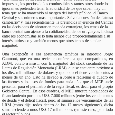
impuestos, los precios de los combustibles y tantos otros donde los
ignorantes pretenden tener la autoridad de los que saben, hay un
tema que se ha mantenido al margen del interés público: el Banco
Central y sus números más importantes. Salvo la cuestión del “atraso
cambiario” y, más recientemente, la pretendida injerencia del Central
en las decisiones de ahorrar en moneda extranjera, los temas de la
banca central son ajenos a la cotidianeidad de los uruguayos. Incluso
entre los economistas se lo trata menos que proporcionalmente a su
interés intrínseco y también menos que otros temas de similar
magnitud.
Una excepción a esa abstinencia temática la introdujo Jorge
Caumont, que en una reciente conferencia que compartimos, en
ADM, volvió a insistir con la magnitud del stock circulante de las
Letras de Regulación Monetaria (LRM), que se encuentra próximo a
los diez mil millones de dólares y que todo él tiene vencimientos a
menos de un año. Esto ha llevado a Jorge a rediseñar el cuadro de
las fuentes y los usos de fondos para cada año, que el MEF suele
presentar para el perímetro de la regla fiscal, es decir para el propio
Gobierno Central. En esos cuadros, el MEF muestra necesidades de
financiamiento por unos US$ 7.000 millones (entre los vencimientos
de deuda y el déficit fiscal), pero, al sumarse los vencimientos de las
LRM (como dije, todos dentro de los 12 meses siguientes), dicha
suma asciende a unos US$ 17 mil millones (en este caso, para todo
el sector público).