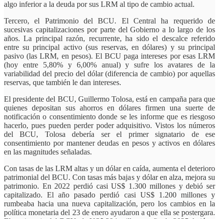
algo inferior a la deuda por sus LRM al tipo de cambio actual.
Tercero, el Patrimonio del BCU. El Central ha requerido de
sucesivas capitalizaciones por parte del Gobierno a lo largo de los
años. La principal razón, recurrente, ha sido el descalce referido
entre su principal activo (sus reservas, en dólares) y su principal
pasivo (las LRM, en pesos). El BCU paga intereses por esas LRM
(hoy entre 5,80% y 6,00% anual) y sufre los avatares de la
variabilidad del precio del dólar (diferencia de cambio) por aquellas
reservas, que también le dan intereses.
El presidente del BCU, Guillermo Tolosa, está en campaña para que
quienes depositan sus ahorros en dólares firmen una suerte de
notificación o consentimiento donde se les informe que es riesgoso
hacerlo, pues pueden perder poder adquisitivo. Vistos los números
del BCU, Tolosa debería ser el primer signatario de ese
consentimiento por mantener deudas en pesos y activos en dólares
en las magnitudes señaladas.
Con tasas de las LRM altas y un dólar en caída, aumenta el deterioro
patrimonial del BCU. Con tasas más bajas y dólar en alza, mejora su
patrimonio. En 2022 perdió casi US$ 1.300 millones y debió ser
capitalizado. El año pasado perdió casi US$ 1.200 millones y
rumbeaba hacia una nueva capitalización, pero los cambios en la
política monetaria del 23 de enero ayudaron a que ella se postergara.