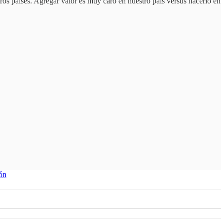
tros países. Agregar valor es muy caro en nuestro país versus hacerlo e
ón