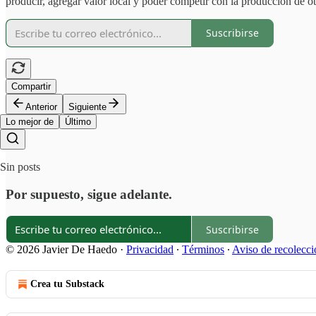
producir, agregar valor local y poder competir con la producción de o
Suscribirse
Compartir
Anterior
Siguiente
Lo mejor de
Último
Sin posts
Por supuesto, sigue adelante.
Suscribirse
© 2026 Javier De Haedo
·
Privacidad
∙
Términos
∙
Aviso de recolecci
Crea tu Substack